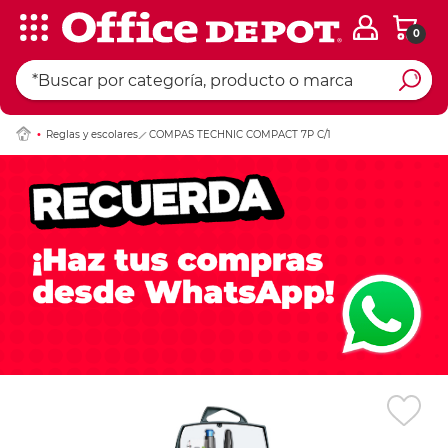
0
Ingresar Codigo Pos
Reglas y escolares
COMPAS TECHNIC COMPACT 7P C/1