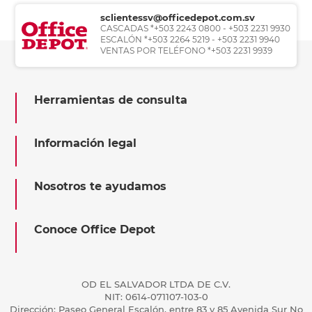
sclientessv@officedepot.com.sv
CASCADAS *+503 2243 0800 - +503 2231 9930
ESCALÓN *+503 2264 5219 - +503 2231 9940
VENTAS POR TELÉFONO *+503 2231 9939
Herramientas de consulta
Información legal
Nosotros te ayudamos
Conoce Office Depot
OD EL SALVADOR LTDA DE C.V.
NIT: 0614-071107-103-0
Dirección: Paseo General Escalón, entre 83 y 85 Avenida Sur No