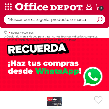
0
Ingresar Codigo Pos
Reglas y escolares
Curvígrafo marca Maped para trazar curvas técnicas y diseños complejos.
Material resistente y bordes lisos para un trazo uniforme.