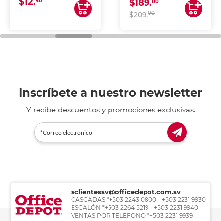
$12.
40
$189.
00
00
$209.
Inscríbete a nuestro newsletter
Y recibe descuentos y promociones exclusivas.
sclientessv@officedepot.com.sv
CASCADAS *+503 2243 0800 - +503 2231 9930
ESCALÓN *+503 2264 5219 - +503 2231 9940
VENTAS POR TELÉFONO *+503 2231 9939