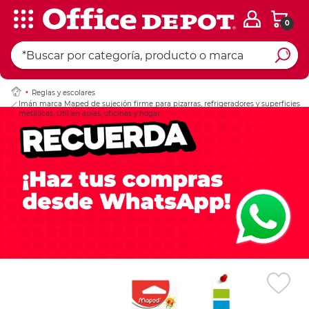
0
Ingresar Codigo Pos
Reglas y escolares
Imán marca Maped de sujeción firme para pizarras, refrigeradores y superficies
metálicas. Útil en aulas, oficinas y hogar.