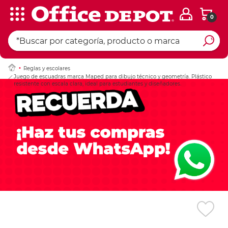
0
Ingresar Codigo Pos
Reglas y escolares
Juego de escuadras marca Maped para dibujo técnico y geometría. Plástico
resistente con escala clara, ideal para estudiantes y diseñadores.