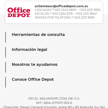
sclientessv@officedepot.com.sv
CASCADAS *+503 2243 0800 - +503 2231 9930
ESCALÓN *+503 2264 5219 - +503 2231 9940
VENTAS POR TELÉFONO *+503 2231 9939
Herramientas de consulta
Información legal
Nosotros te ayudamos
Conoce Office Depot
OD EL SALVADOR LTDA DE C.V.
NIT: 0614-071107-103-0
Dirección: Paseo General Escalón, entre 83 y 85 Avenida Sur No