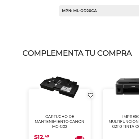
MPN: ML-OD20CA
COMPLEMENTA TU COMPRA
L1250
CARTUCHO DE
IMPRES
A
MANTENIMIENTO CANON
MULTIFUNCIO
MC-G02
G2110 TINTA 
$12.
40