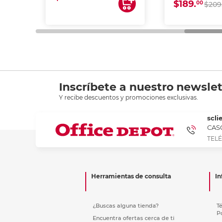
$189.
00
$209
Inscríbete a nuestro newslet
Y recibe descuentos y promociones exclusivas.
scli
CASC
TELÉ
Herramientas de consulta
In
¿Buscas alguna tienda?
T
P
Encuentra ofertas cerca de ti