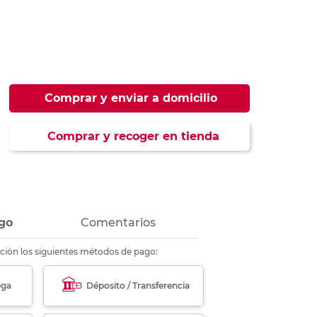
ás
ás
ás
ás
Comprar y enviar a domicilio
Comprar y recoger en tienda
go
Comentarios
ción los siguientes métodos de pago:
ega
Déposito / Transferencia