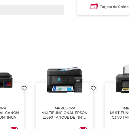
Tarjeta de Crédi
ORA
IMPRESORA
IM
NAL CANON
MULTIFUNCIONAL EPSON
MULTIFUN
CONTINUA
L5590 TANQUE DE TINTA
G3170 TA
(IMPRIME, COPIA Y
(IMPRI
ESCANEA)
ES