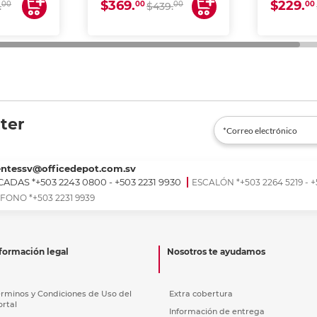
$369.
$229.
00
00
00
00
.
$439.
ter
entessv@officedepot.com.sv
ADAS *+503 2243 0800 - +503 2231 9930
ESCALÓN *+503 2264 5219 - +
FONO *+503 2231 9939
formación legal
Nosotros te ayudamos
érminos y Condiciones de Uso del
Extra cobertura
ortal
Información de entrega