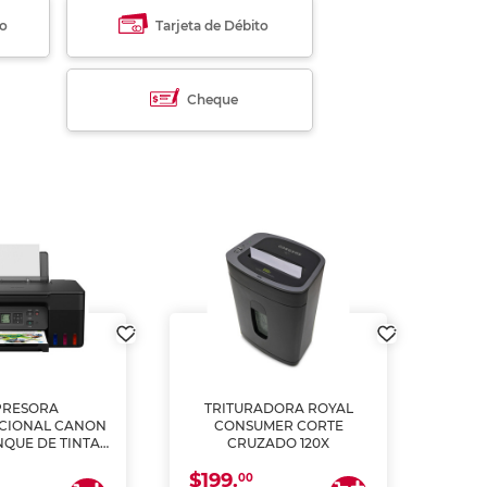
to
Tarjeta de Débito
Cheque
PRESORA
TRITURADORA ROYAL
CIONAL CANON
CONSUMER CORTE
MUL
NQUE DE TINTA
CRUZADO 120X
ME, COPIA Y
$199.
$28
CANEA)
00