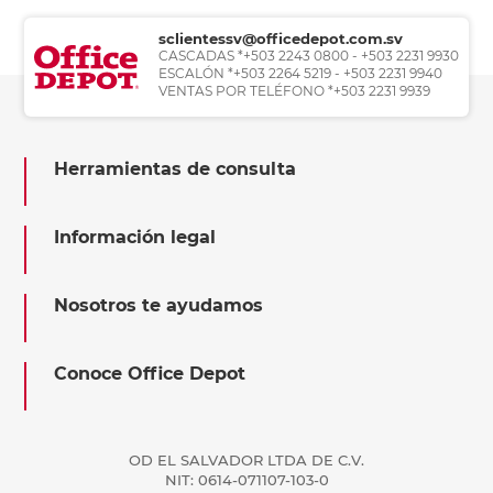
sclientessv@officedepot.com.sv
CASCADAS *+503 2243 0800 - +503 2231 9930
ESCALÓN *+503 2264 5219 - +503 2231 9940
VENTAS POR TELÉFONO *+503 2231 9939
Herramientas de consulta
Información legal
Nosotros te ayudamos
Conoce Office Depot
OD EL SALVADOR LTDA DE C.V.
NIT: 0614-071107-103-0