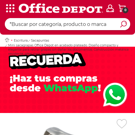
0
Ingresar Codigo Pos
Escritura
Sacapuntas
Mini sacagrapas Office Depot en acabado plateado. Diseño compacto y
elegante para retirar grapas sin dañar los documentos. Construcción metálica
resistente. Ideal para escritorio de oficina.