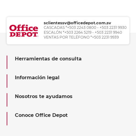
sclientessv@officedepot.com.sv
CASCADAS *+503 2243 0800 - +503 2231 9930
ESCALÓN *+503 2264 5219 - +503 2231 9940
VENTAS POR TELÉFONO *+503 2231 9939
Herramientas de consulta
Información legal
Nosotros te ayudamos
Conoce Office Depot