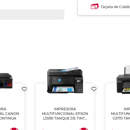
Tarjeta de Crédi
ORA
IMPRESORA
IM
NAL CANON
MULTIFUNCIONAL EPSON
MULTIFUN
CONTINUA
L5590 TANQUE DE TINTA
G3170 TA
(IMPRIME, COPIA Y
(IMPRI
ESCANEA)
ES