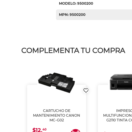
MODELO: 9500200
MPN: 9500200
COMPLEMENTA TU COMPRA
L1250
CARTUCHO DE
IMPRES
A
MANTENIMIENTO CANON
MULTIFUNCIO
MC-G02
G2110 TINTA 
$12.
40