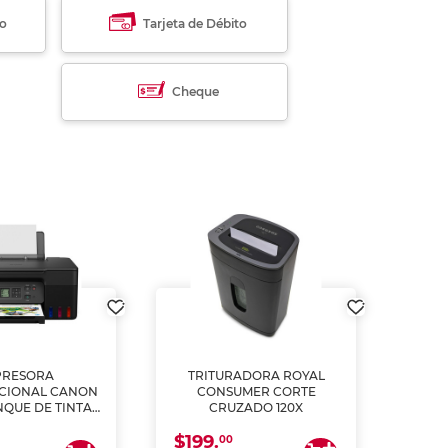
to
Tarjeta de Débito
Cheque
PRESORA
TRITURADORA ROYAL
CIONAL CANON
CONSUMER CORTE
MUL
NQUE DE TINTA
CRUZADO 120X
ME, COPIA Y
$199.
$28
CANEA)
00