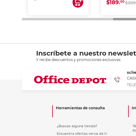
$189.
00
$209
Inscríbete a nuestro newslet
Y recibe descuentos y promociones exclusivas.
scli
CASC
TELÉ
Herramientas de consulta
In
¿Buscas alguna tienda?
T
P
Encuentra ofertas cerca de ti