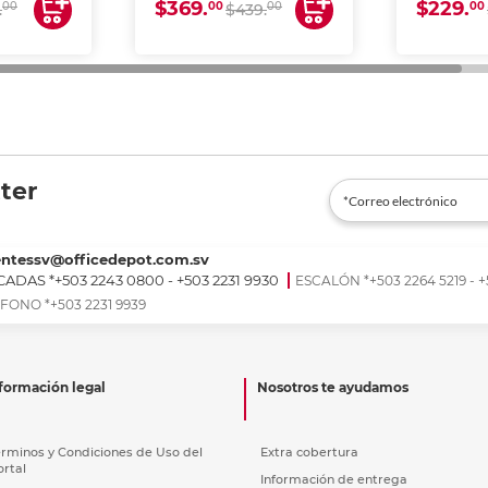
$369.
$229.
00
00
00
00
.
$439.
ter
entessv@officedepot.com.sv
ADAS *+503 2243 0800 - +503 2231 9930
ESCALÓN *+503 2264 5219 - +
FONO *+503 2231 9939
formación legal
Nosotros te ayudamos
érminos y Condiciones de Uso del
Extra cobertura
ortal
Información de entrega