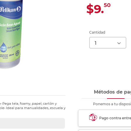
Ver más
Ver más
Ver más
Ver m
Ver m
Ver m
Ver m
para carpeta
$9.
50
Ver más
Cantidad
Métodos de pa
• Pega tela, foamy, papel, cartón y
Ponemos a tu disposi
ible• Ideal para manualidades, escuela y
Pago contra entr