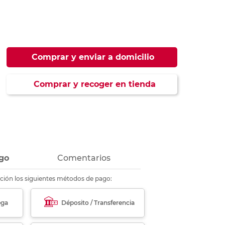
ás
ás
ás
ás
Comprar y enviar a domicilio
Comprar y recoger en tienda
go
Comentarios
ción los siguientes métodos de pago:
ega
Déposito / Transferencia