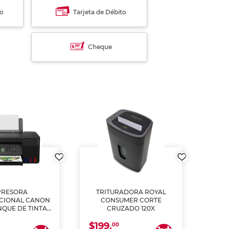
to
Tarjeta de Débito
Cheque
PRESORA
TRITURADORA ROYAL
CIONAL CANON
CONSUMER CORTE
MUL
NQUE DE TINTA
CRUZADO 120X
ME, COPIA Y
$199.
$28
CANEA)
00