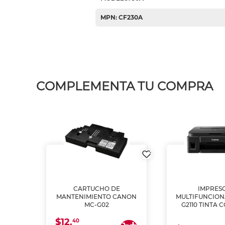
MPN: CF230A
COMPLEMENTA TU COMPRA
L1250
CARTUCHO DE
IMPRES
A
MANTENIMIENTO CANON
MULTIFUNCIO
MC-G02
G2110 TINTA 
$12.
40