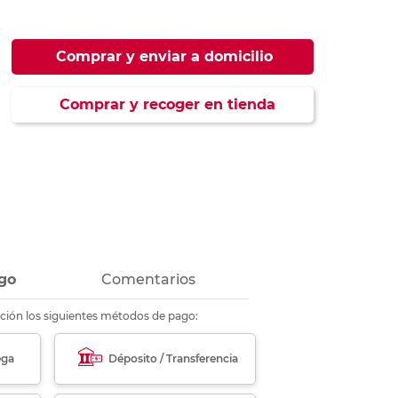
ás
ás
ás
ás
Comprar y enviar a domicilio
Comprar y recoger en tienda
go
Comentarios
ción los siguientes métodos de pago:
ega
Déposito / Transferencia