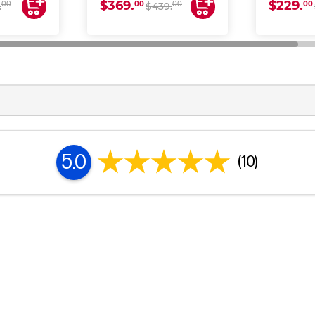
$369.
$229.
00
00
00
00
.
$439.