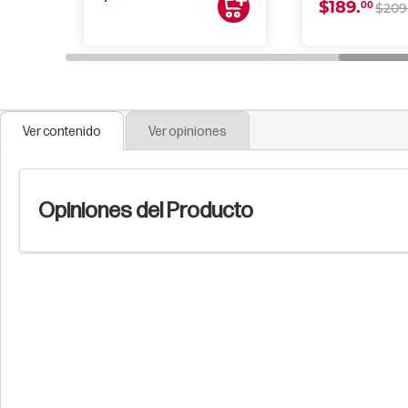
$189.
00
$209
Ver contenido
Ver opiniones