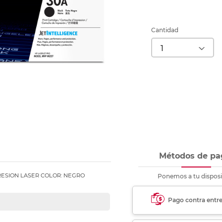
Ver más
Ver más
Ver más
Ver m
Ver m
Ver m
Ver m
para carpeta
Ver más
Cantidad
Métodos de pa
RESION LASER COLOR: NEGRO
Ponemos a tu disposi
Pago contra entr