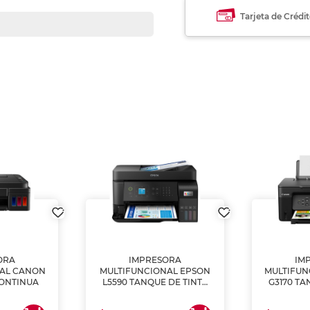
Tarjeta de Crédi
ORA
IMPRESORA
IM
NAL CANON
MULTIFUNCIONAL EPSON
MULTIFUN
CONTINUA
L5590 TANQUE DE TINTA
G3170 TA
(IMPRIME, COPIA Y
(IMPRI
ESCANEA)
ES