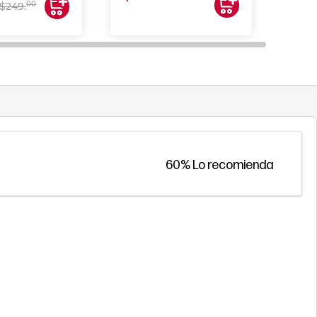
00
$249.