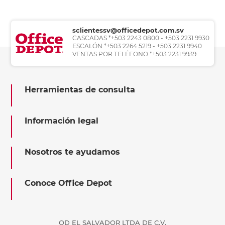
sclientessv@officedepot.com.sv
CASCADAS *+503 2243 0800 - +503 2231 9930
ESCALÓN *+503 2264 5219 - +503 2231 9940
VENTAS POR TELÉFONO *+503 2231 9939
Herramientas de consulta
Información legal
Nosotros te ayudamos
Conoce Office Depot
OD EL SALVADOR LTDA DE C.V.