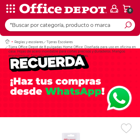
0
Ingresar Codigo Pos
Reglas y escolares
Tijeras Escolares
Tijera Office Depot de 8 pulgadas Home Office. Diseñada para uso en oficina en
casa. Hojas de acero inoxidable para cortes precisos y duraderos. Mangos
ergonómicos. Tamaño ideal para múltiples tareas.