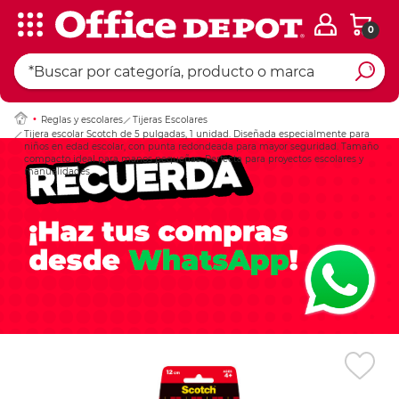
0
Ingresar Codigo Pos
Reglas y escolares
Tijeras Escolares
Tijera escolar Scotch de 5 pulgadas, 1 unidad. Diseñada especialmente para
niños en edad escolar, con punta redondeada para mayor seguridad. Tamaño
compacto ideal para manos pequeñas. Perfecta para proyectos escolares y
manualidades.