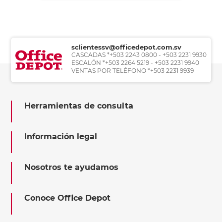
sclientessv@officedepot.com.sv
CASCADAS *+503 2243 0800 - +503 2231 9930
ESCALÓN *+503 2264 5219 - +503 2231 9940
VENTAS POR TELÉFONO *+503 2231 9939
Herramientas de consulta
Información legal
Nosotros te ayudamos
Conoce Office Depot