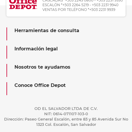
CASCADAS *+503 2243 0800 - +503 2231 9930
ESCALÓN *+503 2264 5219 - +503 2231 9940
VENTAS POR TELÉFONO *+503 2231 9939
Herramientas de consulta
Información legal
Nosotros te ayudamos
Conoce Office Depot
OD EL SALVADOR LTDA DE C.V.
NIT: 0614-071107-103-0
Dirección: Paseo General Escalón, entre 83 y 85 Avenida Sur No
1323 Col. Escalón, San Salvador