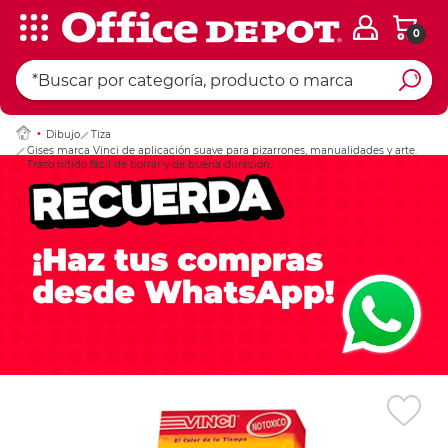
0
Ingresar Codigo Pos
Dibujo
Tiza
Gises marca Vinci de aplicación suave para pizarrones, manualidades y arte.
Trazo nítido fácil de borrar y de buena duración.