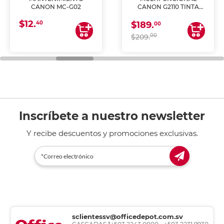
CANON MC-G02
CANON G2110 TINTA
CONTINUA
$12.
40
$189.
00
00
$209.
Inscríbete a nuestro newsletter
Y recibe descuentos y promociones exclusivas.
sclientessv@officedepot.com.sv