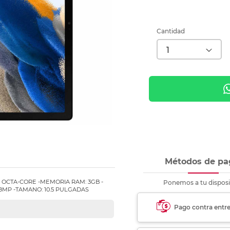
Ver más
Ver más
Ver más
Ver m
Ver m
Ver m
Ver m
para carpeta
Ver más
Cantidad
Métodos de pa
: OCTA-CORE -MEMORIA RAM: 3GB -
Ponemos a tu disposi
8MP -TAMANO: 10.5 PULGADAS
Pago contra entr