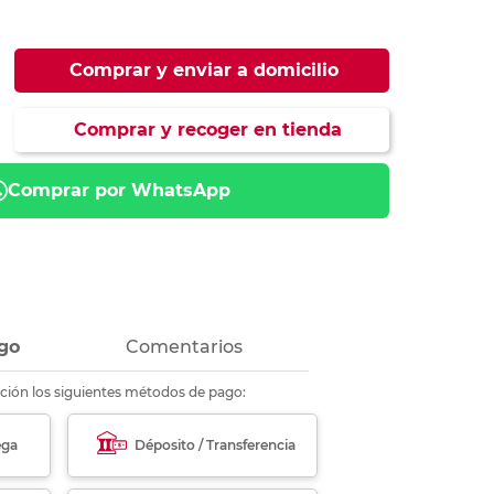
ás
ás
ás
ás
Comprar y enviar a domicilio
Comprar y recoger en tienda
Comprar por WhatsApp
go
Comentarios
ción los siguientes métodos de pago:
ega
Déposito / Transferencia