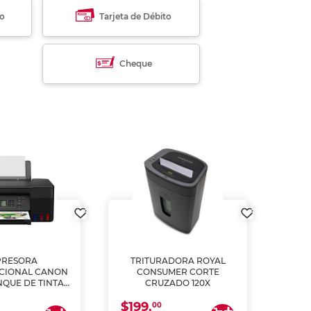
to
Tarjeta de Débito
Cheque
PRESORA
TRITURADORA ROYAL
CIONAL CANON
CONSUMER CORTE
MUL
NQUE DE TINTA
CRUZADO 120X
ME, COPIA Y
$199.
$28
CANEA)
00