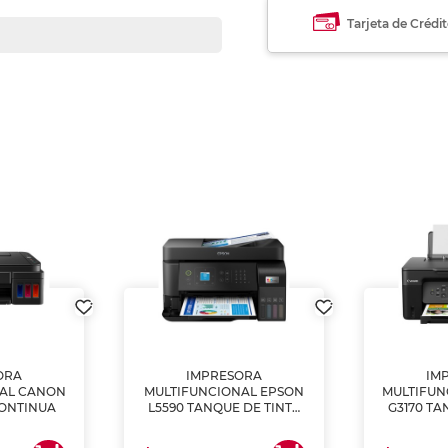
Tarjeta de Crédi
ORA
IMPRESORA
IM
NAL CANON
MULTIFUNCIONAL EPSON
MULTIFUN
CONTINUA
L5590 TANQUE DE TINTA
G3170 TA
(IMPRIME, COPIA Y
(IMPRI
ESCANEA)
ES