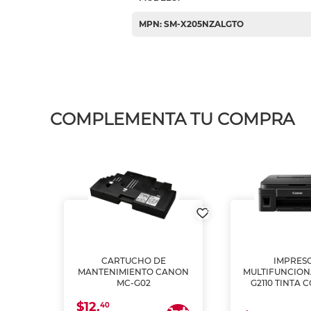
MPN: SM-X205NZALGTO
COMPLEMENTA TU COMPRA
L1250
CARTUCHO DE
IMPRES
A
MANTENIMIENTO CANON
MULTIFUNCIO
MC-G02
G2110 TINTA 
$12.
40