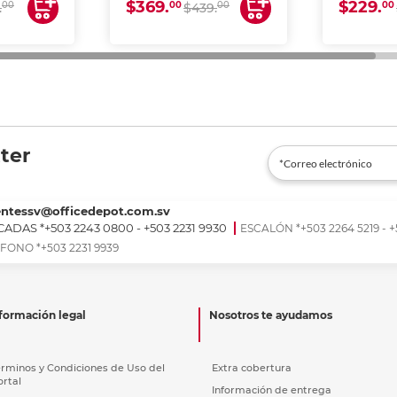
$369.
$229.
00
00
00
00
.
$439.
ter
entessv@officedepot.com.sv
ADAS *+503 2243 0800 - +503 2231 9930
ESCALÓN *+503 2264 5219 - +
FONO *+503 2231 9939
formación legal
Nosotros te ayudamos
érminos y Condiciones de Uso del
Extra cobertura
ortal
Información de entrega