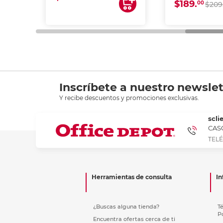
$189.
00
$209
Inscríbete a nuestro newslet
Y recibe descuentos y promociones exclusivas.
scli
CASC
TELÉ
Herramientas de consulta
In
¿Buscas alguna tienda?
T
P
Encuentra ofertas cerca de ti