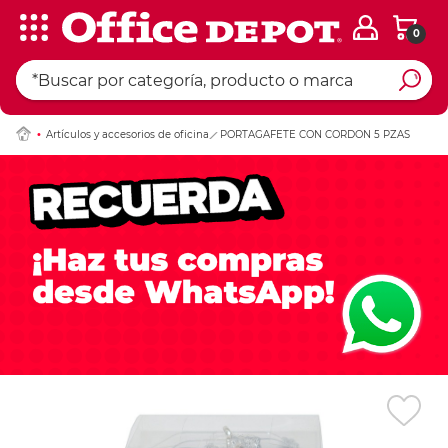
0
Ingresar Codigo Pos
Artículos y accesorios de oficina
PORTAGAFETE CON CORDON 5 PZAS