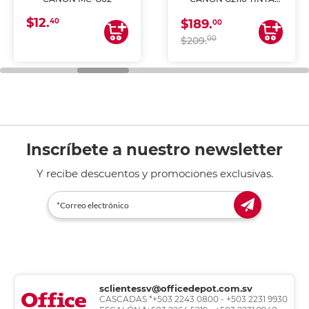
CONTINUA
$12.
40
$189.
00
00
$209.
Inscríbete a nuestro newsletter
Y recibe descuentos y promociones exclusivas.
sclientessv@officedepot.com.sv
CASCADAS *+503 2243 0800 - +503 2231 9930