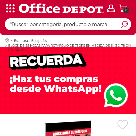
0
Ingresar Codigo Pos
Escritura
Bolígrafos
BLOCK DE 25 HOJAS PARA ROTAFOLIO DE 75GRS EN MEDIDA DE 64.3 X 78 CM
COLOR AZUL.