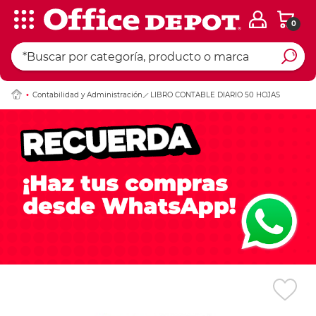
0
Ingresar Codigo Pos
Contabilidad y Administración
LIBRO CONTABLE DIARIO 50 HOJAS