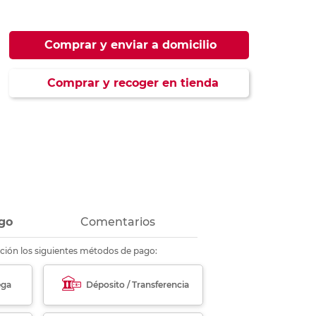
ás
ás
ás
ás
Comprar y enviar a domicilio
Comprar y recoger en tienda
go
Comentarios
ción los siguientes métodos de pago:
ega
Déposito / Transferencia