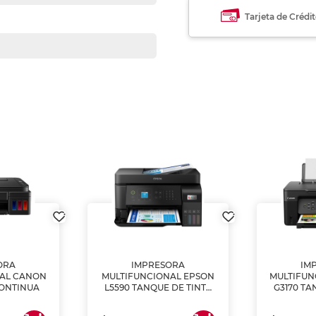
Tarjeta de Crédi
ORA
IMPRESORA
IM
NAL CANON
MULTIFUNCIONAL EPSON
MULTIFUN
CONTINUA
L5590 TANQUE DE TINTA
G3170 TA
(IMPRIME, COPIA Y
(IMPRI
ESCANEA)
ES