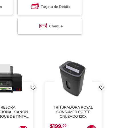
to
Tarjeta de Débito
Cheque
PRESORA
TRITURADORA ROYAL
CIONAL CANON
CONSUMER CORTE
MUL
NQUE DE TINTA
CRUZADO 120X
ME, COPIA Y
$199.
$28
CANEA)
00