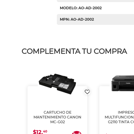
MODELO: AO-AD-2002
MPN: AO-AD-2002
COMPLEMENTA TU COMPRA
L1250
CARTUCHO DE
IMPRES
A
MANTENIMIENTO CANON
MULTIFUNCIO
MC-G02
G2110 TINTA 
$12.
40