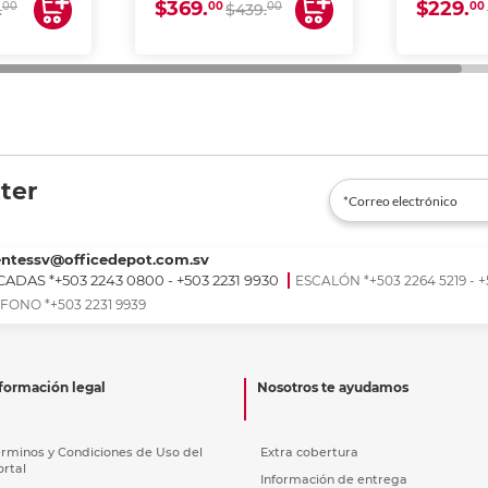
$369.
$229.
00
00
00
00
.
$439.
ter
entessv@officedepot.com.sv
ADAS *+503 2243 0800 - +503 2231 9930
ESCALÓN *+503 2264 5219 - +
FONO *+503 2231 9939
formación legal
Nosotros te ayudamos
érminos y Condiciones de Uso del
Extra cobertura
ortal
Información de entrega