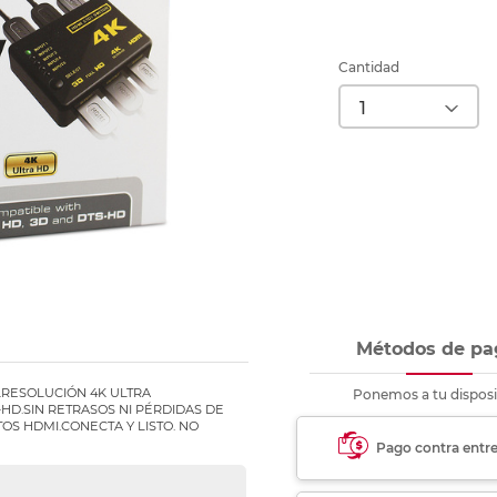
Ver más
Ver más
Ver más
Ver m
Ver m
Ver m
Ver m
para carpeta
Ver más
Cantidad
Métodos de pa
.RESOLUCIÓN 4K ULTRA
Ponemos a tu disposi
HD.SIN RETRASOS NI PÉRDIDAS DE
OS HDMI.CONECTA Y LISTO. NO
Pago contra entr