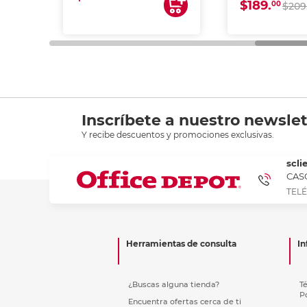
$189.
00
$209
Inscríbete a nuestro newslet
Y recibe descuentos y promociones exclusivas.
scli
CASC
TELÉ
Herramientas de consulta
In
¿Buscas alguna tienda?
T
P
Encuentra ofertas cerca de ti