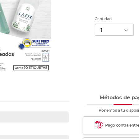
Ver más
Ver más
Ver más
Ver m
Ver m
Ver m
Ver m
para carpeta
Ver más
Cantidad
Métodos de pa
Ponemos a tu disposi
Pago contra entr