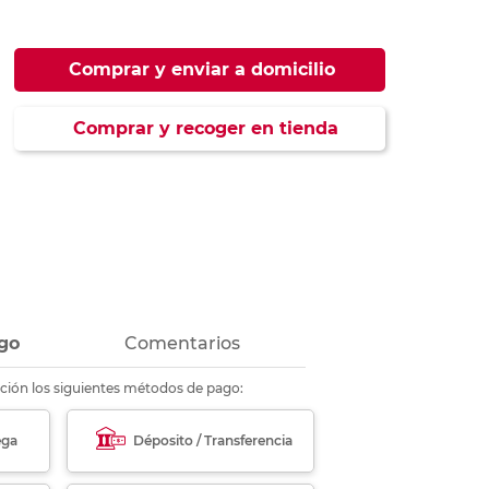
ás
ás
ás
ás
Comprar y enviar a domicilio
Comprar y recoger en tienda
go
Comentarios
ción los siguientes métodos de pago:
ega
Déposito / Transferencia