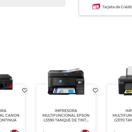
Tarjeta de Crédi
ORA
IMPRESORA
IM
NAL CANON
MULTIFUNCIONAL EPSON
MULTIFUN
CONTINUA
L5590 TANQUE DE TINTA
G3170 TA
(IMPRIME, COPIA Y
(IMPRI
ESCANEA)
ES