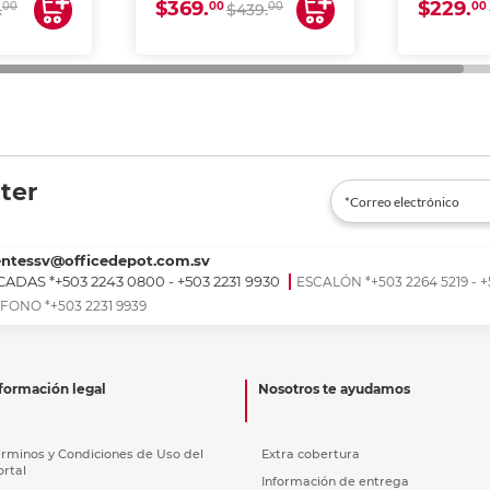
$369.
$229.
00
00
00
00
.
$439.
ter
entessv@officedepot.com.sv
ADAS *+503 2243 0800 - +503 2231 9930
ESCALÓN *+503 2264 5219 - +
FONO *+503 2231 9939
formación legal
Nosotros te ayudamos
érminos y Condiciones de Uso del
Extra cobertura
ortal
Información de entrega