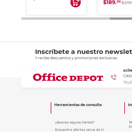
$189.
00
$209
Inscríbete a nuestro newslet
Y recibe descuentos y promociones exclusivas.
scli
CASC
TELÉ
Herramientas de consulta
In
¿Buscas alguna tienda?
T
P
Encuentra ofertas cerca de ti