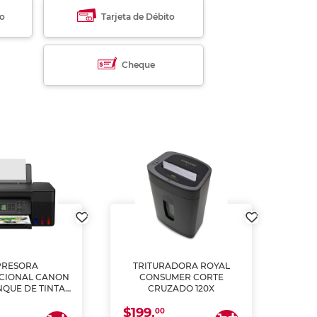
to
Tarjeta de Débito
Cheque
PRESORA
TRITURADORA ROYAL
CIONAL CANON
CONSUMER CORTE
MUL
NQUE DE TINTA
CRUZADO 120X
ME, COPIA Y
$199.
$28
CANEA)
00