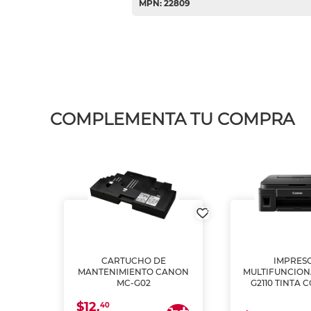
MPN: 22809
COMPLEMENTA TU COMPRA
L1250
CARTUCHO DE
IMPRES
A
MANTENIMIENTO CANON
MULTIFUNCIO
MC-G02
G2110 TINTA 
$12.
40