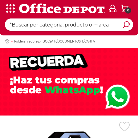
0
Ingresar Codigo Pos
Folders y sobres
BOLSA P/DOCUMENTOS T/CARTA