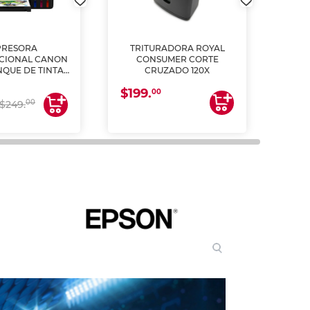
PRESORA
TRITURADORA ROYAL
CIONAL CANON
CONSUMER CORTE
MUL
NQUE DE TINTA
CRUZADO 120X
ME, COPIA Y
$199.
$28
CANEA)
00
00
$249.