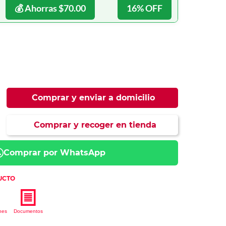
ás
ás
ás
ás
💰 Ahorras $70.00
16% OFF
Comprar y enviar a domicilio
Comprar y recoger en tienda
Comprar por WhatsApp