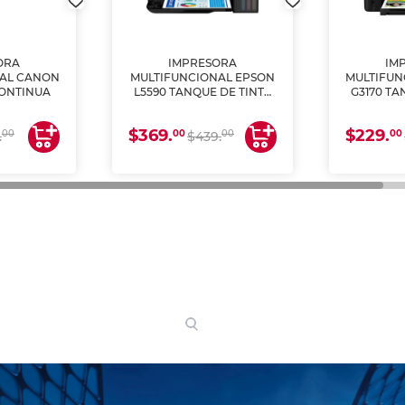
ORA
IMPRESORA
IM
NAL CANON
MULTIFUNCIONAL EPSON
MULTIFUN
CONTINUA
L5590 TANQUE DE TINTA
G3170 TA
(IMPRIME, COPIA Y
(IMPRI
ESCANEA)
ES
$369.
$229.
00
00
00
00
.
$439.