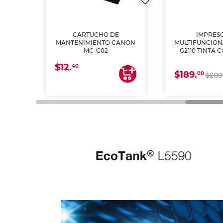
L1250
CARTUCHO DE
IMPRES
A
MANTENIMIENTO CANON
MULTIFUNCIO
MC-G02
G2110 TINTA 
$12.
40
$189.
00
$209