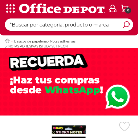
0
Ingresar Codigo Pos
Básicos de papeleria
Notas adhesivas
NOTAS ADHESIVAS ISTUDY SET NEON