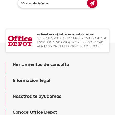
sclientessv@officedepot.com.sv
CASCADAS *+503 2243 0800 - +503 2231 9930
ESCALÓN *+503 2264 5219 - +503 2231 9940
VENTAS POR TELÉFONO *+503 2231 9939
Herramientas de consulta
Información legal
Nosotros te ayudamos
Conoce Office Depot