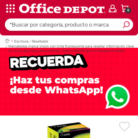
0
Ingresar Codigo Pos
Escritura
Resaltador
Marcatextos marca Vision con tinta fluorescente para resaltar información clave
en libros, apuntes y documentos. Trazo uniforme que no traspasa el papel.