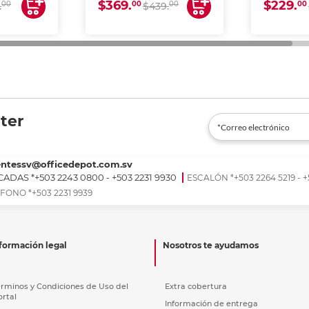
$369.
$229.
00
00
00
00
.
$439.
ter
entessv@officedepot.com.sv
ADAS *+503 2243 0800 - +503 2231 9930
ESCALÓN *+503 2264 5219 - +
FONO *+503 2231 9939
formación legal
Nosotros te ayudamos
érminos y Condiciones de Uso del
Extra cobertura
ortal
Información de entrega