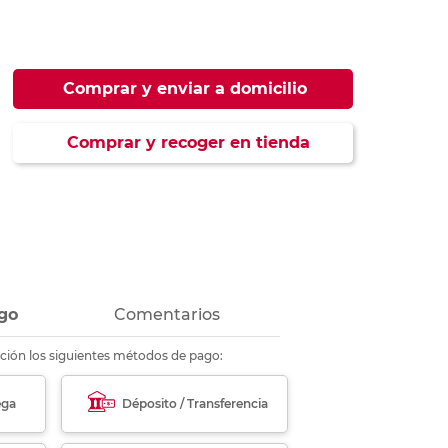
ás
ás
ás
ás
Comprar y enviar a domicilio
Comprar y recoger en tienda
go
Comentarios
ción los siguientes métodos de pago:
ega
Déposito / Transferencia