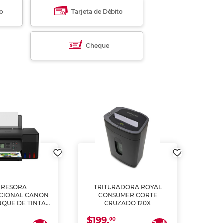
to
Tarjeta de Débito
Cheque
PRESORA
TRITURADORA ROYAL
CIONAL CANON
CONSUMER CORTE
MUL
NQUE DE TINTA
CRUZADO 120X
ME, COPIA Y
$199.
$28
CANEA)
00