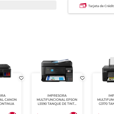
Tarjeta de Crédi
ORA
IMPRESORA
IM
NAL CANON
MULTIFUNCIONAL EPSON
MULTIFUN
CONTINUA
L5590 TANQUE DE TINTA
G3170 TA
(IMPRIME, COPIA Y
(IMPRI
ESCANEA)
ES