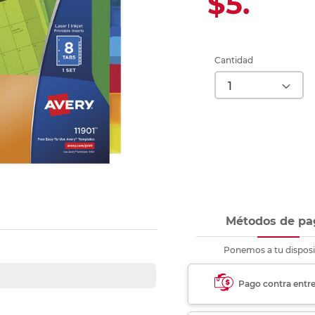
$5.
Ver más
Ver más
Ver más
Ver m
Ver m
Ver m
Ver m
para carpeta
Ver más
Cantidad
Métodos de pa
Ponemos a tu disposi
Pago contra entr