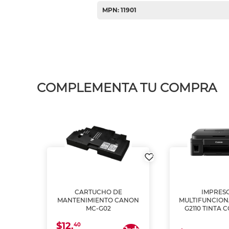
MPN: 11901
COMPLEMENTA TU COMPRA
L1250
CARTUCHO DE
IMPRES
A
MANTENIMIENTO CANON
MULTIFUNCIO
MC-G02
G2110 TINTA 
$12.
40