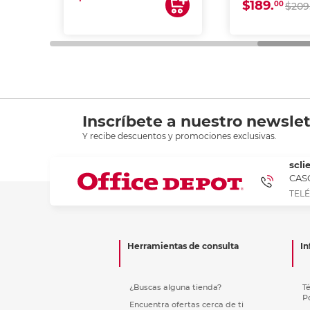
$189.
00
$209
Inscríbete a nuestro newslet
Y recibe descuentos y promociones exclusivas.
scli
CASC
TELÉ
Herramientas de consulta
In
¿Buscas alguna tienda?
T
P
Encuentra ofertas cerca de ti