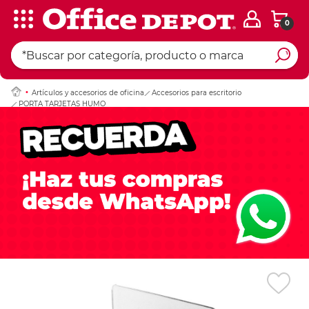
0
Ingresar Codigo Pos
Artículos y accesorios de oficina
Accesorios para escritorio
PORTA TARJETAS HUMO