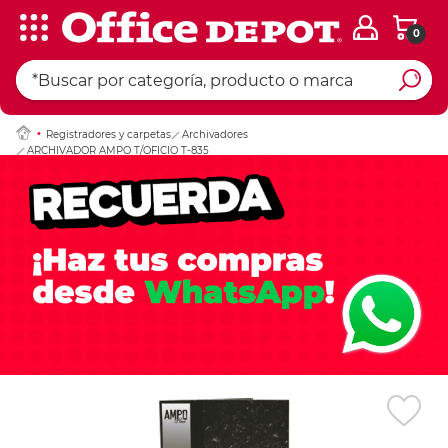
0
Ingresar Codigo Pos
Registradores y carpetas
Archivadores
ARCHIVADOR AMPO T/OFICIO T-835