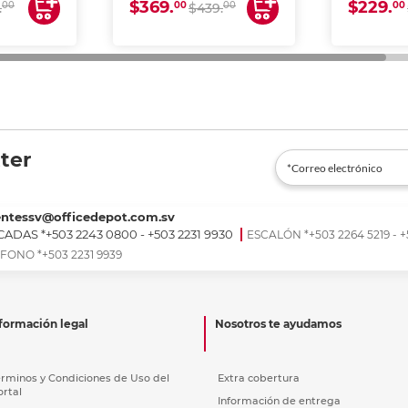
$369.
$229.
00
00
00
00
.
$439.
ter
entessv@officedepot.com.sv
ADAS *+503 2243 0800 - +503 2231 9930
ESCALÓN *+503 2264 5219 - +
FONO *+503 2231 9939
formación legal
Nosotros te ayudamos
érminos y Condiciones de Uso del
Extra cobertura
ortal
Información de entrega