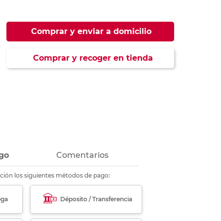
ás
ás
ás
ás
Comprar y enviar a domicilio
Comprar y recoger en tienda
go
Comentarios
ción los siguientes métodos de pago:
ega
Déposito / Transferencia