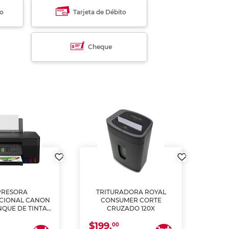
to
Tarjeta de Débito
Cheque
PRESORA
TRITURADORA ROYAL
CIONAL CANON
CONSUMER CORTE
MUL
NQUE DE TINTA
CRUZADO 120X
ME, COPIA Y
$199.
$28
CANEA)
00