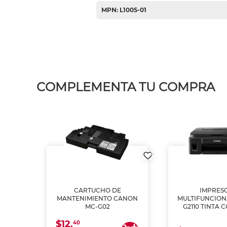
MPN: L1005-01
COMPLEMENTA TU COMPRA
L1250
CARTUCHO DE
IMPRES
A
MANTENIMIENTO CANON
MULTIFUNCIO
MC-G02
G2110 TINTA 
$12.
40