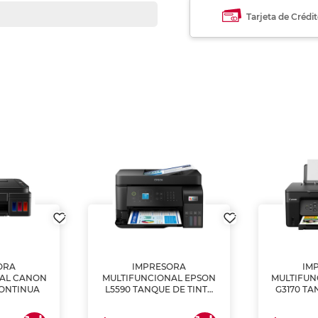
Tarjeta de Crédi
ORA
IMPRESORA
IM
NAL CANON
MULTIFUNCIONAL EPSON
MULTIFUN
CONTINUA
L5590 TANQUE DE TINTA
G3170 TA
(IMPRIME, COPIA Y
(IMPRI
ESCANEA)
ES