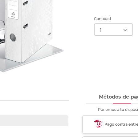
Ver más
Ver más
Ver más
Ver m
Ver m
Ver m
Ver m
para carpeta
Ver más
Cantidad
Métodos de pa
Ponemos a tu disposi
Pago contra entr