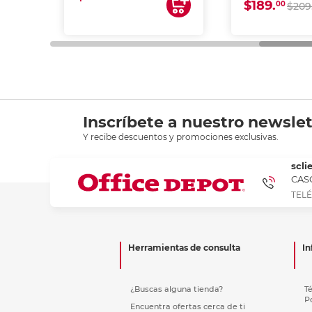
$189.
00
$209
Inscríbete a nuestro newslet
Y recibe descuentos y promociones exclusivas.
scli
CASC
TELÉ
Herramientas de consulta
In
¿Buscas alguna tienda?
T
P
Encuentra ofertas cerca de ti