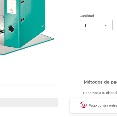
Ver más
Ver más
Ver más
Ver m
Ver m
Ver m
Ver m
para carpeta
Ver más
Cantidad
Métodos de pa
Ponemos a tu disposi
Pago contra entr