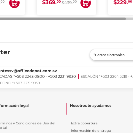
$369.
$229.
00
00
00
00
.
$439.
ter
entessv@officedepot.com.sv
ADAS *+503 2243 0800 - +503 2231 9930
ESCALÓN *+503 2264 5219 - +
FONO *+503 2231 9939
formación legal
Nosotros te ayudamos
érminos y Condiciones de Uso del
Extra cobertura
ortal
Información de entrega