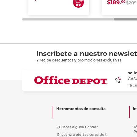
$189.
00
$209
Inscríbete a nuestro newslet
Y recibe descuentos y promociones exclusivas.
scli
CASC
TELÉ
Herramientas de consulta
In
¿Buscas alguna tienda?
T
P
Encuentra ofertas cerca de ti