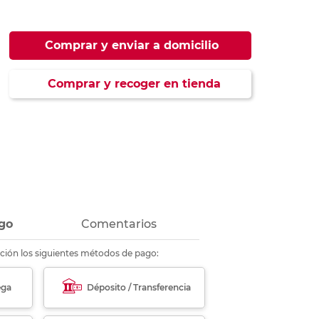
ás
ás
ás
ás
Comprar y enviar a domicilio
Comprar y recoger en tienda
go
Comentarios
ción los siguientes métodos de pago:
ega
Déposito / Transferencia