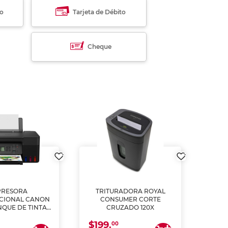
to
Tarjeta de Débito
Cheque
PRESORA
TRITURADORA ROYAL
CIONAL CANON
CONSUMER CORTE
MUL
NQUE DE TINTA
CRUZADO 120X
ME, COPIA Y
$199.
$28
CANEA)
00