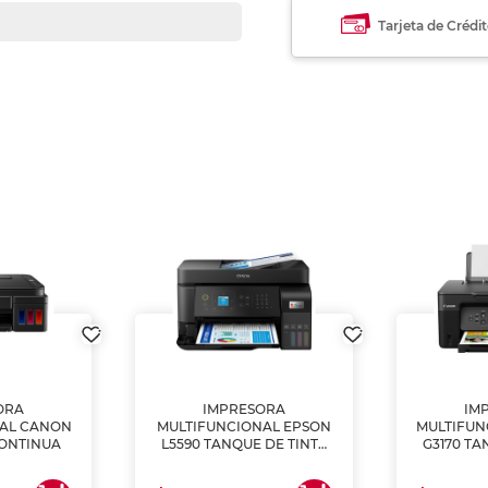
Tarjeta de Crédi
ORA
IMPRESORA
IM
NAL CANON
MULTIFUNCIONAL EPSON
MULTIFUN
CONTINUA
L5590 TANQUE DE TINTA
G3170 TA
(IMPRIME, COPIA Y
(IMPRI
ESCANEA)
ES