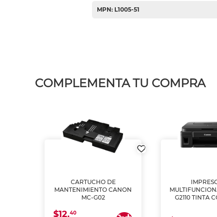
MPN: L1005-51
COMPLEMENTA TU COMPRA
L1250
CARTUCHO DE
IMPRES
A
MANTENIMIENTO CANON
MULTIFUNCIO
MC-G02
G2110 TINTA 
$12.
40