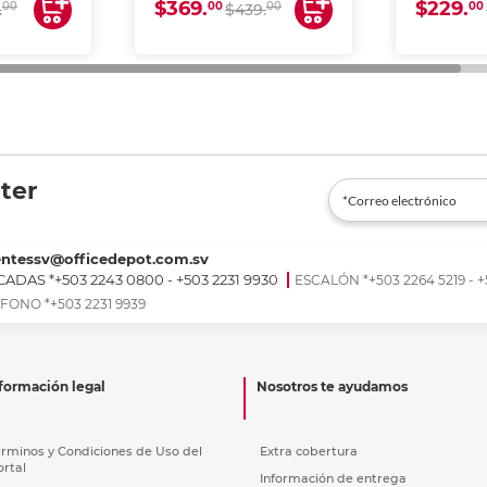
$369.
$229.
00
00
00
00
.
$439.
ter
entessv@officedepot.com.sv
ADAS *+503 2243 0800 - +503 2231 9930
ESCALÓN *+503 2264 5219 - +
FONO *+503 2231 9939
formación legal
Nosotros te ayudamos
érminos y Condiciones de Uso del
Extra cobertura
ortal
Información de entrega