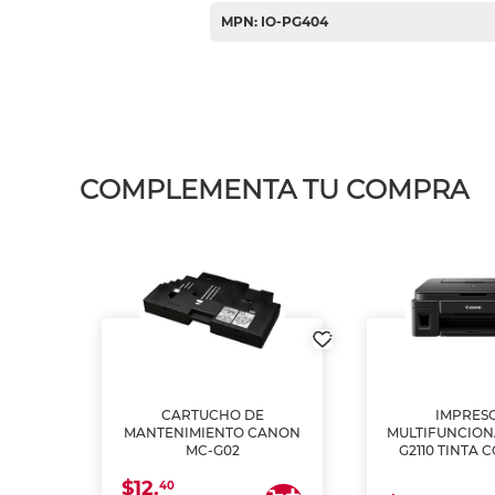
MPN: IO-PG404
COMPLEMENTA TU COMPRA
L1250
CARTUCHO DE
IMPRES
A
MANTENIMIENTO CANON
MULTIFUNCIO
MC-G02
G2110 TINTA 
$12.
40