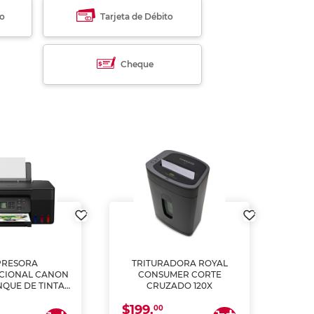
to
Tarjeta de Débito
Cheque
PRESORA
TRITURADORA ROYAL
CIONAL CANON
CONSUMER CORTE
MUL
NQUE DE TINTA
CRUZADO 120X
ME, COPIA Y
$199.
$28
CANEA)
00