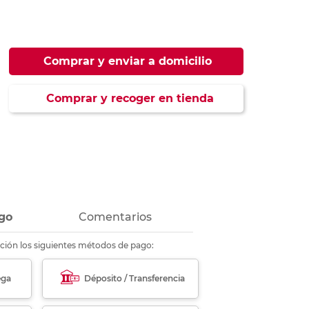
ás
ás
ás
ás
Comprar y enviar a domicilio
Comprar y recoger en tienda
go
Comentarios
ción los siguientes métodos de pago:
ega
Déposito / Transferencia