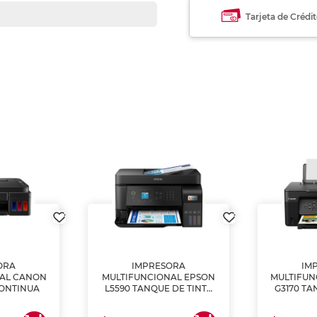
Tarjeta de Crédi
ORA
IMPRESORA
IM
NAL CANON
MULTIFUNCIONAL EPSON
MULTIFUN
CONTINUA
L5590 TANQUE DE TINTA
G3170 TA
(IMPRIME, COPIA Y
(IMPRI
ESCANEA)
ES