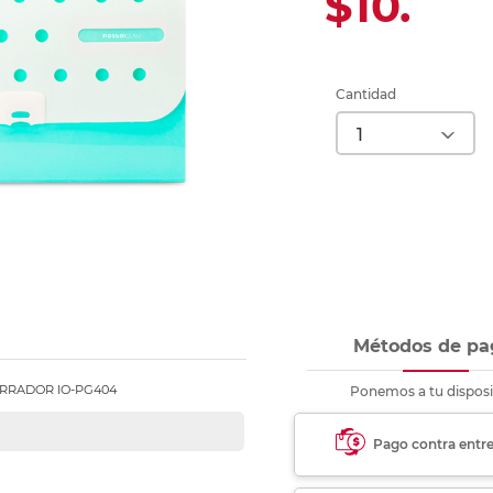
$10.
Ver más
Ver más
Ver más
Ver m
Ver m
Ver m
Ver m
para carpeta
Ver más
Cantidad
Métodos de pa
ARRADOR IO-PG404
Ponemos a tu disposi
Pago contra entr