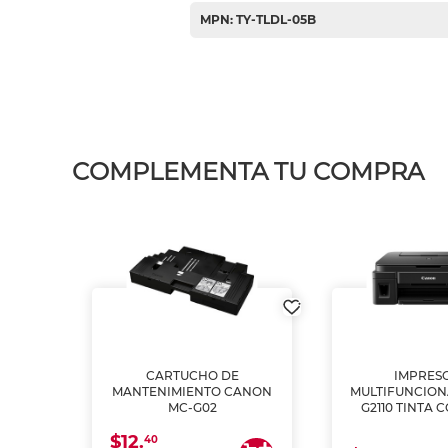
MPN: TY-TLDL-05B
COMPLEMENTA TU COMPRA
L1250
CARTUCHO DE
IMPRES
A
MANTENIMIENTO CANON
MULTIFUNCIO
MC-G02
G2110 TINTA 
$12.
40