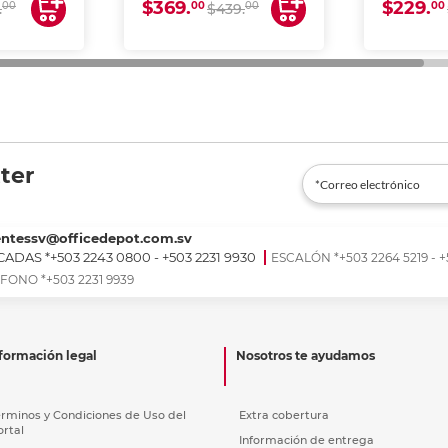
$369.
$229.
00
00
00
00
.
$439.
ter
entessv@officedepot.com.sv
ADAS *+503 2243 0800 - +503 2231 9930
ESCALÓN *+503 2264 5219 - +
FONO *+503 2231 9939
formación legal
Nosotros te ayudamos
érminos y Condiciones de Uso del
Extra cobertura
ortal
Información de entrega