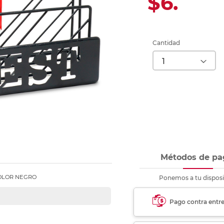
$6.
Ver más
Ver más
Ver más
Ver m
Ver m
Ver m
Ver m
para carpeta
Ver más
Cantidad
Métodos de pa
COLOR NEGRO
Ponemos a tu disposi
Pago contra entr