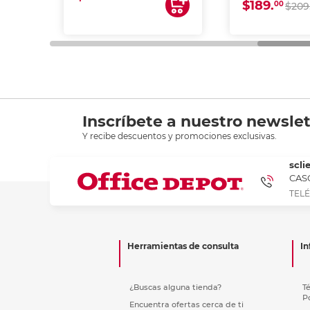
$189.
00
$209
Inscríbete a nuestro newslet
Y recibe descuentos y promociones exclusivas.
scli
CASC
TELÉ
Herramientas de consulta
In
¿Buscas alguna tienda?
T
P
Encuentra ofertas cerca de ti