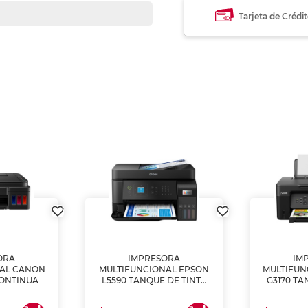
Tarjeta de Crédi
ORA
IMPRESORA
IM
NAL CANON
MULTIFUNCIONAL EPSON
MULTIFUN
CONTINUA
L5590 TANQUE DE TINTA
G3170 TA
(IMPRIME, COPIA Y
(IMPRI
ESCANEA)
ES