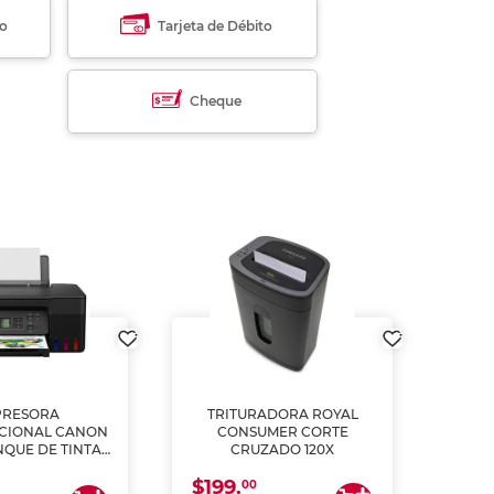
to
Tarjeta de Débito
Cheque
PRESORA
TRITURADORA ROYAL
CIONAL CANON
CONSUMER CORTE
MUL
NQUE DE TINTA
CRUZADO 120X
ME, COPIA Y
$199.
$28
CANEA)
00