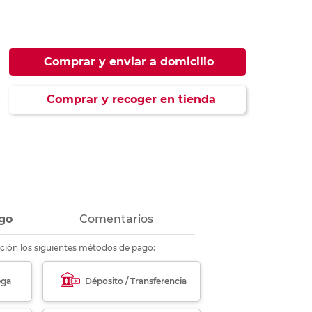
ás
ás
ás
ás
Comprar y enviar a domicilio
Comprar y recoger en tienda
go
Comentarios
ción los siguientes métodos de pago:
ega
Déposito / Transferencia