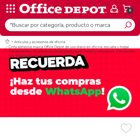
0
Ingresar Codigo Pos
Artículos y accesorios de oficina
Cinta adhesiva marca Office Depot de uso diario en oficina, escuela y hogar.
Transparente y de adhesión firme sobre papel, cartón y empaques. Compatible
con dispensadores estándar.