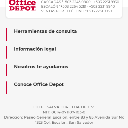
CASCADAS *+503 2243 0800 - +503 2231 9930
ESCALÓN *+503 2264 5219 - +503 2231 9940
VENTAS POR TELÉFONO *+503 2231 9939
Herramientas de consulta
Información legal
Nosotros te ayudamos
Conoce Office Depot
OD EL SALVADOR LTDA DE C.V.
NIT: 0614-071107-103-0
Dirección: Paseo General Escalón, entre 83 y 85 Avenida Sur No
1323 Col. Escalón, San Salvador