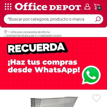
0
Ingresar Codigo Pos
Artículos y accesorios de oficina
EXPOSITOR MODULAR X 2 UNIDADES HUMO