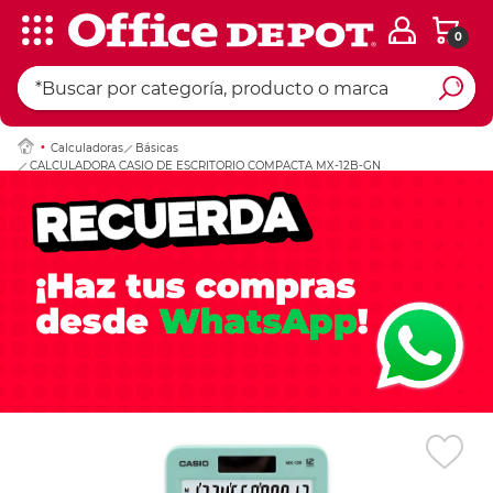
0
Ingresar Codigo Pos
Calculadoras
Básicas
CALCULADORA CASIO DE ESCRITORIO COMPACTA MX-12B-GN