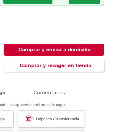
ás
ás
ás
ás
Comprar y enviar a domicilio
Comprar y recoger en tienda
go
Comentarios
ción los siguientes métodos de pago:
ega
Déposito / Transferencia