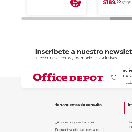
$189.
00
$209
Inscríbete a nuestro newslet
Y recibe descuentos y promociones exclusivas.
scli
CASC
TELÉ
Herramientas de consulta
In
¿Buscas alguna tienda?
T
P
Encuentra ofertas cerca de ti