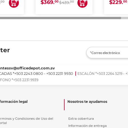
$369.
$229.
00
00
00
00
.
$439.
ter
entessv@officedepot.com.sv
ADAS *+503 2243 0800 - +503 2231 9930
ESCALÓN *+503 2264 5219 - +
FONO *+503 2231 9939
formación legal
Nosotros te ayudamos
érminos y Condiciones de Uso del
Extra cobertura
ortal
Información de entrega