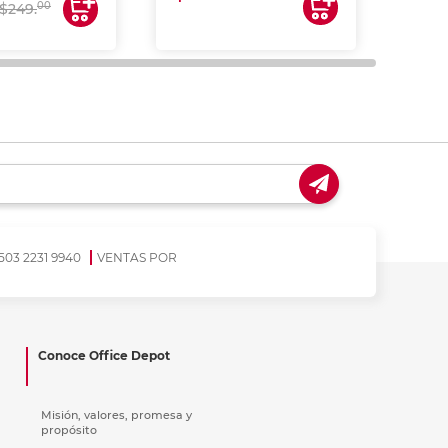
$17
00
$249.
503 2231 9940
VENTAS POR
Conoce Office Depot
Misión, valores, promesa y
propósito