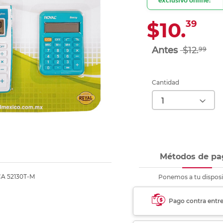
Ver más
Ver más
Ver más
Ver m
Ver m
Ver m
Ver m
para carpeta
Ver más
$10.
39
$12.
99
Cantidad
Métodos de pa
 52130T-M
Ponemos a tu disposi
Pago contra entr