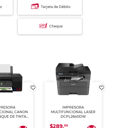
to
Tarjeta de Débito
Cheque
PRESORA
IMPRESORA
MULT
CIONAL CANON
MULTIFUNCIONAL LASER
NQUE DE TINTA
DCPL2640DW
ME, COPIA Y
$289.
CANEA)
00