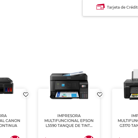
Tarjeta de Crédi
ORA
IMPRESORA
IM
NAL CANON
MULTIFUNCIONAL EPSON
MULTIFUN
CONTINUA
L5590 TANQUE DE TINTA
G3170 TA
(IMPRIME, COPIA Y
(IMPRI
ESCANEA)
ES