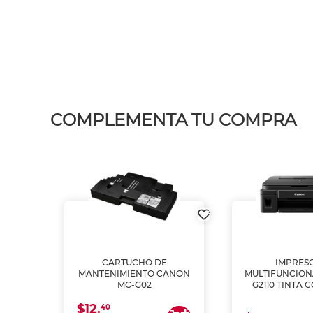
COMPLEMENTA TU COMPRA
L1250
CARTUCHO DE
IMPRES
A
MANTENIMIENTO CANON
MULTIFUNCIO
MC-G02
G2110 TINTA 
$12.
40