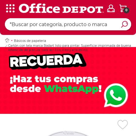
0
Ingresar Codigo Pos
Básicos de papeleria
Cartón con tela marca Rodart listo para pintar. Superficie imprimada de buena
retención de pintura para acrílico, óleo y arte mixto.