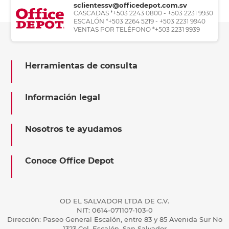
sclientessv@officedepot.com.sv
CASCADAS *+503 2243 0800 - +503 2231 9930
ESCALÓN *+503 2264 5219 - +503 2231 9940
VENTAS POR TELÉFONO *+503 2231 9939
Herramientas de consulta
Información legal
Nosotros te ayudamos
Conoce Office Depot
OD EL SALVADOR LTDA DE C.V.
NIT: 0614-071107-103-0
Dirección: Paseo General Escalón, entre 83 y 85 Avenida Sur No
1323 Col. Escalón, San Salvador