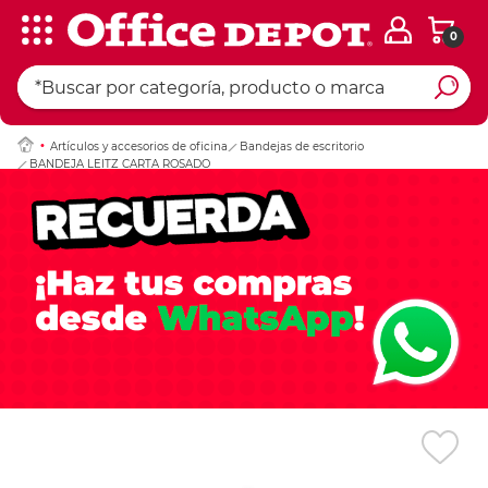
0
Ingresar Codigo Pos
Artículos y accesorios de oficina
Bandejas de escritorio
BANDEJA LEITZ CARTA ROSADO