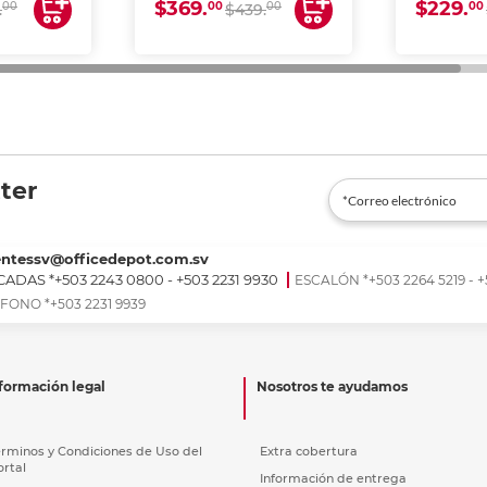
$369.
$229.
00
00
00
00
.
$439.
ter
entessv@officedepot.com.sv
ADAS *+503 2243 0800 - +503 2231 9930
ESCALÓN *+503 2264 5219 - +
FONO *+503 2231 9939
formación legal
Nosotros te ayudamos
érminos y Condiciones de Uso del
Extra cobertura
ortal
Información de entrega