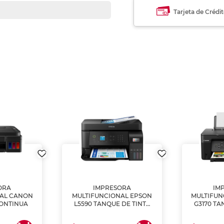
Tarjeta de Crédi
ORA
IMPRESORA
IM
NAL CANON
MULTIFUNCIONAL EPSON
MULTIFUN
CONTINUA
L5590 TANQUE DE TINTA
G3170 TA
(IMPRIME, COPIA Y
(IMPRI
ESCANEA)
ES