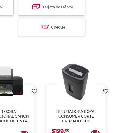
to
Tarjeta de Débito
Cheque
PRESORA
TRITURADORA ROYAL
CIONAL CANON
CONSUMER CORTE
MUL
NQUE DE TINTA
CRUZADO 120X
ME, COPIA Y
$199.
$28
CANEA)
00