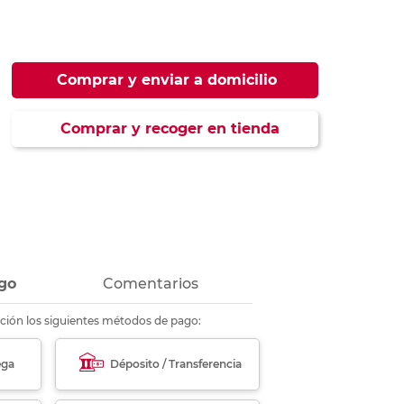
ás
ás
ás
ás
Comprar y enviar a domicilio
Comprar y recoger en tienda
go
Comentarios
ción los siguientes métodos de pago:
ega
Déposito / Transferencia