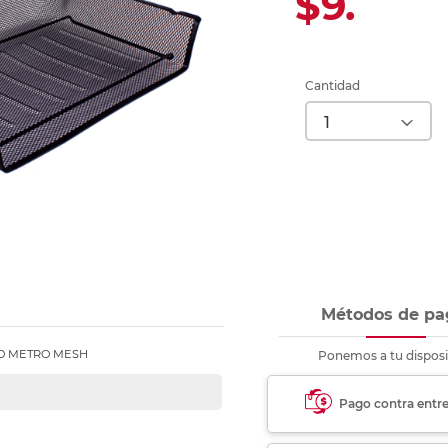
$9.
Ver más
Ver más
Ver más
Ver m
Ver m
Ver m
Ver m
para carpeta
Ver más
Cantidad
Métodos de pa
O METRO MESH
Ponemos a tu disposi
Pago contra entr