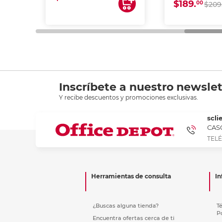
$189.
00
$209
Inscríbete a nuestro newslet
Y recibe descuentos y promociones exclusivas.
scli
CASC
TELÉ
Herramientas de consulta
In
¿Buscas alguna tienda?
T
P
Encuentra ofertas cerca de ti