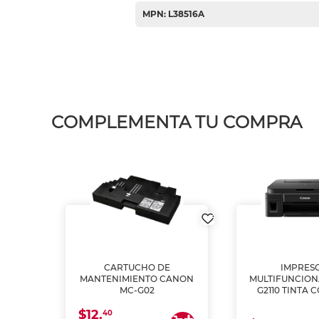
MPN: L38516A
COMPLEMENTA TU COMPRA
L1250
CARTUCHO DE
IMPRES
A
MANTENIMIENTO CANON
MULTIFUNCIO
MC-G02
G2110 TINTA 
$12.
40