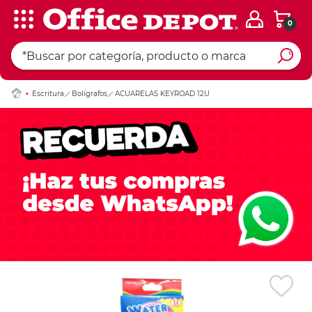
0
Ingresar Codigo Pos
Escritura
Bolígrafos
ACUARELAS KEYROAD 12U