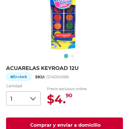
ACUARELAS KEYROAD 12U
SKU:
1214004586
En stock
Cantidad
Precio exclusivo online:
$4.
90
Comprar y enviar a domicilio