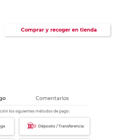
ás
ás
ás
ás
Comprar y recoger en tienda
go
Comentarios
ción los siguientes métodos de pago:
ega
Déposito / Transferencia