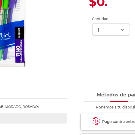
$0.
Ver más
Ver más
Ver más
Ver m
Ver m
Ver m
Ver m
para carpeta
Ver más
Cantidad
Métodos de pa
DE, MORADO, ROSADO)
Ponemos a tu disposi
Pago contra entr