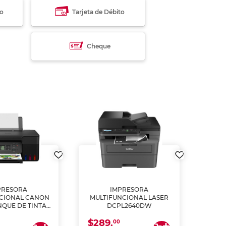
to
Tarjeta de Débito
Cheque
PRESORA
IMPRESORA
MULT
CIONAL CANON
MULTIFUNCIONAL LASER
NQUE DE TINTA
DCPL2640DW
ME, COPIA Y
$289.
CANEA)
00