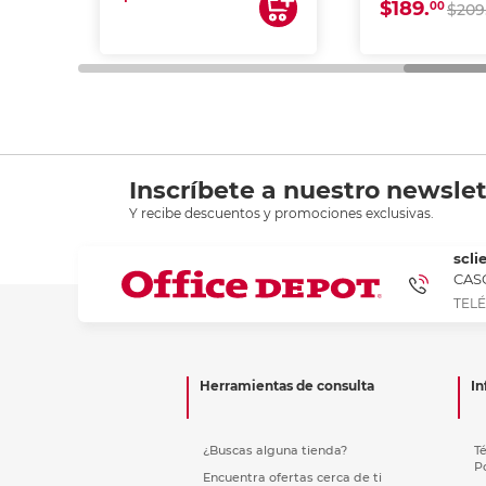
$189.
00
$209
Inscríbete a nuestro newslet
Y recibe descuentos y promociones exclusivas.
scli
CASC
TELÉ
Herramientas de consulta
In
¿Buscas alguna tienda?
T
P
Encuentra ofertas cerca de ti