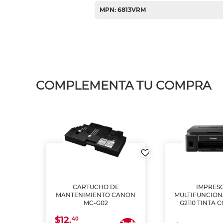
MPN: 6813VRM
COMPLEMENTA TU COMPRA
L1250
CARTUCHO DE
IMPRES
A
MANTENIMIENTO CANON
MULTIFUNCIO
MC-G02
G2110 TINTA 
$12.
40