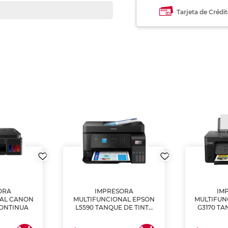
Tarjeta de Crédi
ORA
IMPRESORA
IM
NAL CANON
MULTIFUNCIONAL EPSON
MULTIFUN
CONTINUA
L5590 TANQUE DE TINTA
G3170 TA
(IMPRIME, COPIA Y
(IMPRI
ESCANEA)
ES