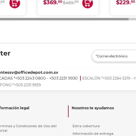
$369.
$229.
00
00
00
00
.
$439.
ter
entessv@officedepot.com.sv
ADAS *+503 2243 0800 - +503 2231 9930
ESCALÓN *+503 2264 5219 - +
FONO *+503 2231 9939
formación legal
Nosotros te ayudamos
érminos y Condiciones de Uso del
Extra cobertura
ortal
Información de entrega