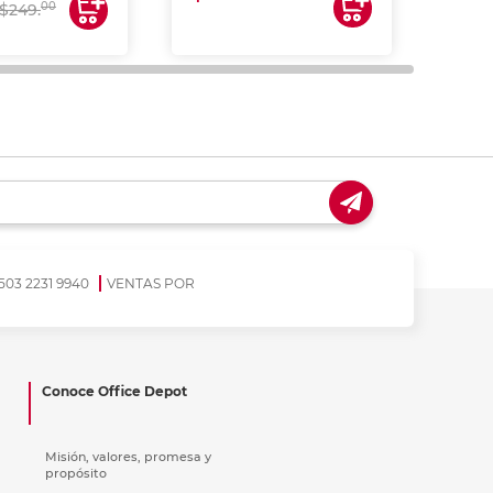
$17
00
$249.
503 2231 9940
VENTAS POR
Conoce Office Depot
Misión, valores, promesa y
propósito