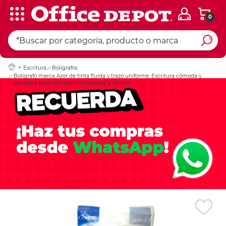
0
Ingresar Codigo Pos
Escritura
Bolígrafos
Bolígrafo marca Azor de tinta fluida y trazo uniforme. Escritura cómoda y
duradera para uso diario en escuela y oficina.