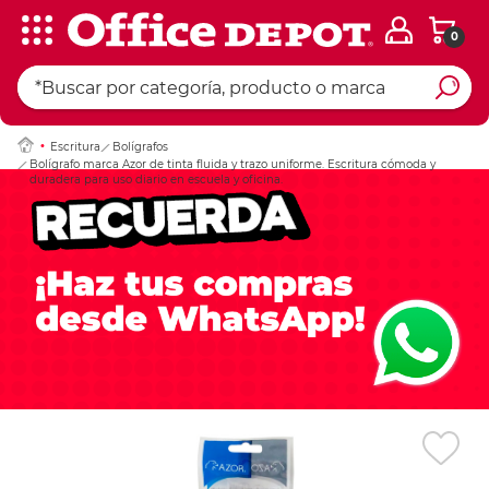
0
Ingresar Codigo Pos
Escritura
Bolígrafos
Bolígrafo marca Azor de tinta fluida y trazo uniforme. Escritura cómoda y
duradera para uso diario en escuela y oficina.