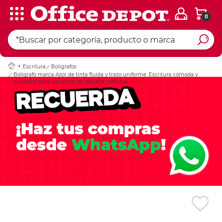
0
Ingresar Codigo Pos
Escritura
Bolígrafos
Bolígrafo marca Azor de tinta fluida y trazo uniforme. Escritura cómoda y
duradera para uso diario en escuela y oficina.