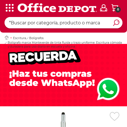
0
Ingresar Codigo Pos
Escritura
Bolígrafos
Bolígrafo marca Monteverde de tinta fluida y trazo uniforme. Escritura cómoda
y duradera para uso diario en escuela y oficina.