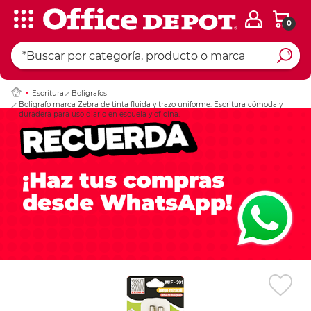
0
Ingresar Codigo Pos
Escritura
Bolígrafos
Bolígrafo marca Zebra de tinta fluida y trazo uniforme. Escritura cómoda y
duradera para uso diario en escuela y oficina.