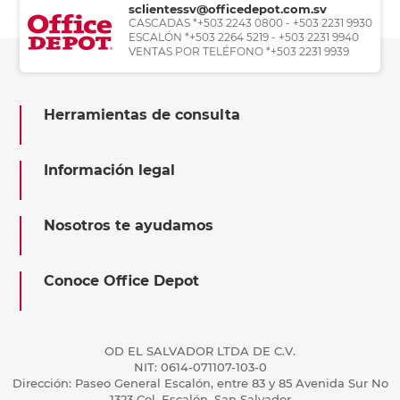
sclientessv@officedepot.com.sv
CASCADAS *+503 2243 0800 - +503 2231 9930
ESCALÓN *+503 2264 5219 - +503 2231 9940
VENTAS POR TELÉFONO *+503 2231 9939
Herramientas de consulta
Información legal
Nosotros te ayudamos
Conoce Office Depot
OD EL SALVADOR LTDA DE C.V.
NIT: 0614-071107-103-0
Dirección: Paseo General Escalón, entre 83 y 85 Avenida Sur No
1323 Col. Escalón, San Salvador