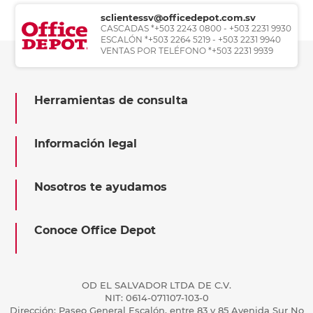
sclientessv@officedepot.com.sv
CASCADAS *+503 2243 0800 - +503 2231 9930
ESCALÓN *+503 2264 5219 - +503 2231 9940
VENTAS POR TELÉFONO *+503 2231 9939
Herramientas de consulta
Información legal
Nosotros te ayudamos
Conoce Office Depot
OD EL SALVADOR LTDA DE C.V.
NIT: 0614-071107-103-0
Dirección: Paseo General Escalón, entre 83 y 85 Avenida Sur No