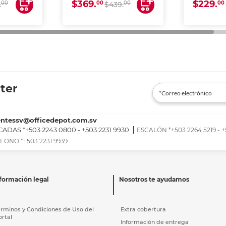
$369.
$229.
00
00
00
00
.
$439.
ter
entessv@officedepot.com.sv
ADAS *+503 2243 0800 - +503 2231 9930
ESCALÓN *+503 2264 5219 - +
FONO *+503 2231 9939
formación legal
Nosotros te ayudamos
érminos y Condiciones de Uso del
Extra cobertura
ortal
Información de entrega