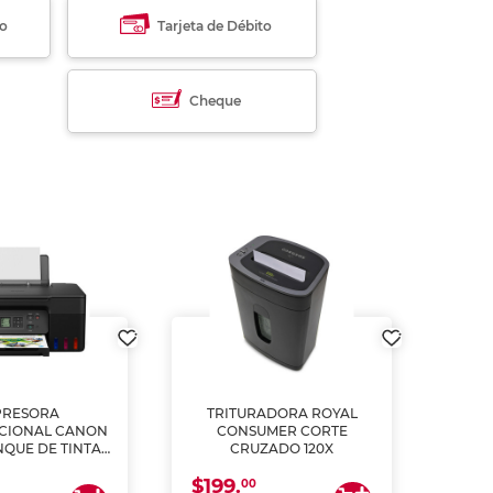
to
Tarjeta de Débito
Cheque
PRESORA
TRITURADORA ROYAL
CIONAL CANON
CONSUMER CORTE
MUL
NQUE DE TINTA
CRUZADO 120X
ME, COPIA Y
$199.
$28
CANEA)
00