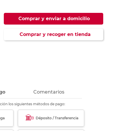
ás
ás
ás
ás
Comprar y enviar a domicilio
Comprar y recoger en tienda
go
Comentarios
ción los siguientes métodos de pago:
ega
Déposito / Transferencia