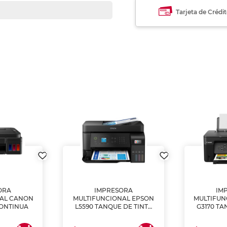
Tarjeta de Crédi
ORA
IMPRESORA
IM
NAL CANON
MULTIFUNCIONAL EPSON
MULTIFUN
CONTINUA
L5590 TANQUE DE TINTA
G3170 TA
(IMPRIME, COPIA Y
(IMPRI
ESCANEA)
ES