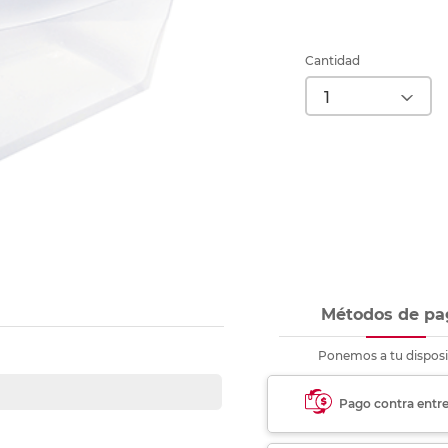
Ver más
Ver más
Ver más
Ver m
Ver m
Ver m
Ver m
para carpeta
Ver más
Cantidad
Métodos de pa
Ponemos a tu disposi
Pago contra entr