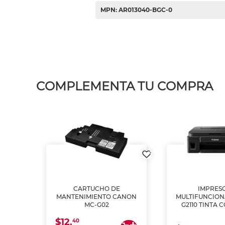
MPN: AR013040-BGC-0
COMPLEMENTA TU COMPRA
L1250
CARTUCHO DE
IMPRES
A
MANTENIMIENTO CANON
MULTIFUNCIO
MC-G02
G2110 TINTA 
$12.
40