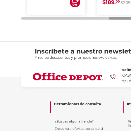
$189.
00
$209
Inscríbete a nuestro newslet
Y recibe descuentos y promociones exclusivas.
scli
CASC
TELÉ
Herramientas de consulta
In
¿Buscas alguna tienda?
T
P
Encuentra ofertas cerca de ti