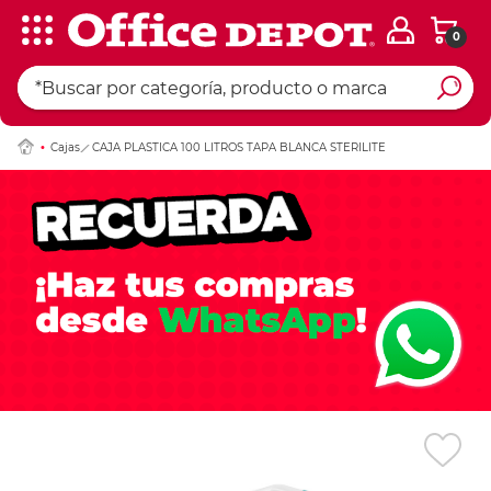
0
Ingresar Codigo Pos
Cajas
CAJA PLASTICA 100 LITROS TAPA BLANCA STERILITE