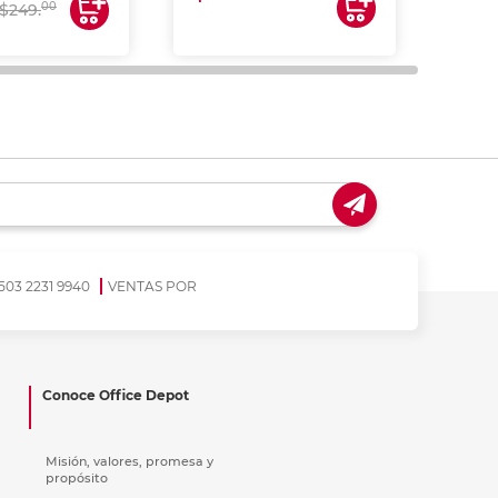
$17
00
$249.
503 2231 9940
VENTAS POR
Conoce Office Depot
Misión, valores, promesa y
propósito