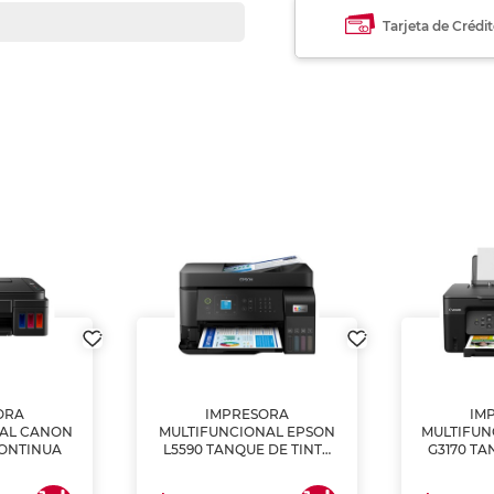
Tarjeta de Crédi
ORA
IMPRESORA
IM
NAL CANON
MULTIFUNCIONAL EPSON
MULTIFUN
CONTINUA
L5590 TANQUE DE TINTA
G3170 TA
(IMPRIME, COPIA Y
(IMPRI
ESCANEA)
ES