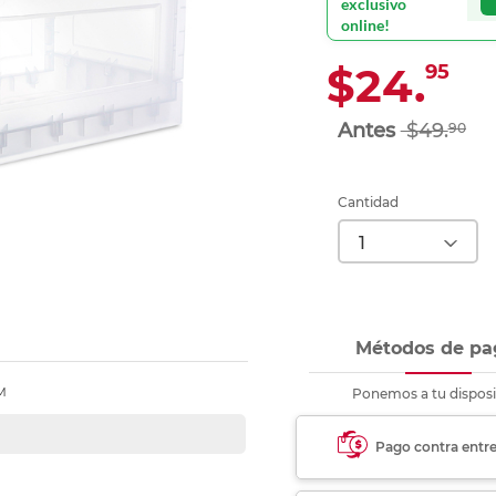
exclusivo
Ver más
Ver más
Ver más
Ver m
Ver m
Ver m
Ver m
para carpeta
online!
Ver más
$24.
95
$49.
90
Cantidad
Métodos de pa
M
Ponemos a tu disposi
Pago contra entr