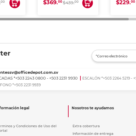
$369.
$229.
00
00
00
00
.
$439.
ter
entessv@officedepot.com.sv
ADAS *+503 2243 0800 - +503 2231 9930
ESCALÓN *+503 2264 5219 - +
FONO *+503 2231 9939
formación legal
Nosotros te ayudamos
érminos y Condiciones de Uso del
Extra cobertura
ortal
Información de entrega