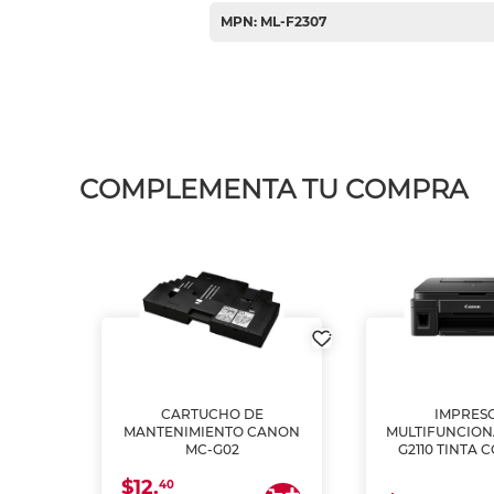
MPN: ML-F2307
COMPLEMENTA TU COMPRA
L1250
CARTUCHO DE
IMPRES
A
MANTENIMIENTO CANON
MULTIFUNCIO
MC-G02
G2110 TINTA 
$12.
40