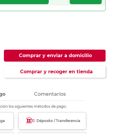
ás
ás
ás
ás
Comprar y enviar a domicilio
Comprar y recoger en tienda
go
Comentarios
ción los siguientes métodos de pago:
ega
Déposito / Transferencia