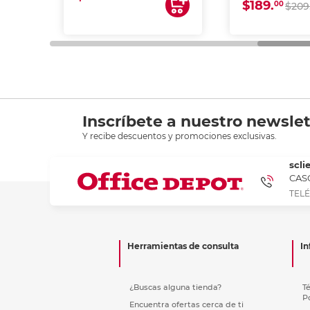
$189.
00
$209
Inscríbete a nuestro newslet
Y recibe descuentos y promociones exclusivas.
scli
CASC
TELÉ
Herramientas de consulta
In
¿Buscas alguna tienda?
T
P
Encuentra ofertas cerca de ti