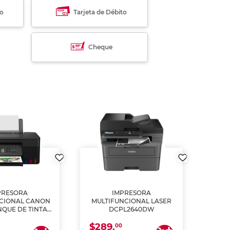
to
Tarjeta de Débito
Cheque
PRESORA
IMPRESORA
MULT
CIONAL CANON
MULTIFUNCIONAL LASER
NQUE DE TINTA
DCPL2640DW
ME, COPIA Y
$289.
CANEA)
00