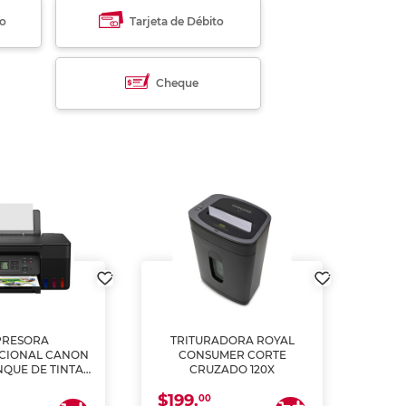
to
Tarjeta de Débito
Cheque
PRESORA
TRITURADORA ROYAL
CIONAL CANON
CONSUMER CORTE
MUL
NQUE DE TINTA
CRUZADO 120X
ME, COPIA Y
$199.
$28
CANEA)
00