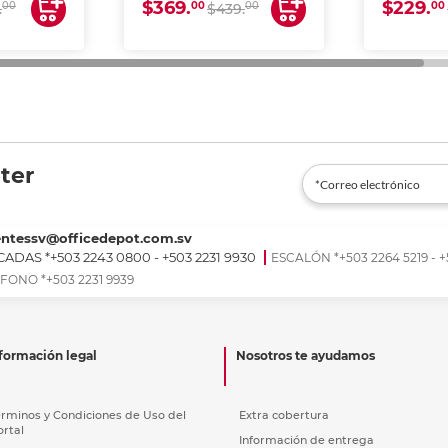
$369.
$229.
00
00
00
00
.
$439.
ter
entessv@officedepot.com.sv
ADAS *+503 2243 0800 - +503 2231 9930
ESCALÓN *+503 2264 5219 - +
FONO *+503 2231 9939
formación legal
Nosotros te ayudamos
érminos y Condiciones de Uso del
Extra cobertura
ortal
Información de entrega