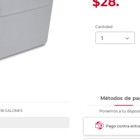
$28.
Ver más
Ver más
Ver más
Ver m
Ver m
Ver m
Ver m
para carpeta
Ver más
Cantidad
Métodos de pa
D 18 GALONES
Ponemos a tu disposi
Pago contra entr