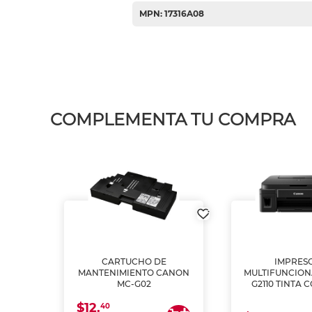
MPN: 17316A08
COMPLEMENTA TU COMPRA
L1250
CARTUCHO DE
IMPRES
A
MANTENIMIENTO CANON
MULTIFUNCIO
MC-G02
G2110 TINTA 
$12.
40