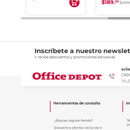
$189.
00
$209
Inscríbete a nuestro newslet
Y recibe descuentos y promociones exclusivas.
scli
CASC
TELÉ
Herramientas de consulta
In
¿Buscas alguna tienda?
T
P
Encuentra ofertas cerca de ti