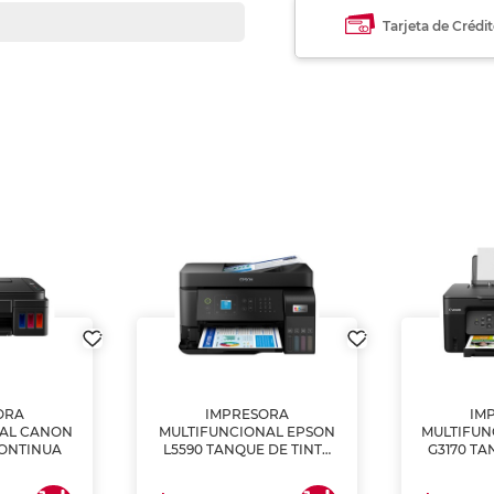
Tarjeta de Crédi
ORA
IMPRESORA
IM
NAL CANON
MULTIFUNCIONAL EPSON
MULTIFUN
CONTINUA
L5590 TANQUE DE TINTA
G3170 TA
(IMPRIME, COPIA Y
(IMPRI
ESCANEA)
ES