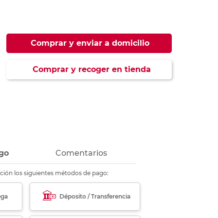
ás
ás
ás
ás
Comprar y enviar a domicilio
Comprar y recoger en tienda
go
Comentarios
ción los siguientes métodos de pago:
ega
Déposito / Transferencia