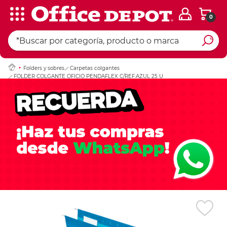
0
Ingresar Codigo Pos
Folders y sobres
Carpetas colgantes
FOLDER COLGANTE OFICIO PENDAFLEX C/REF.AZUL 25 U