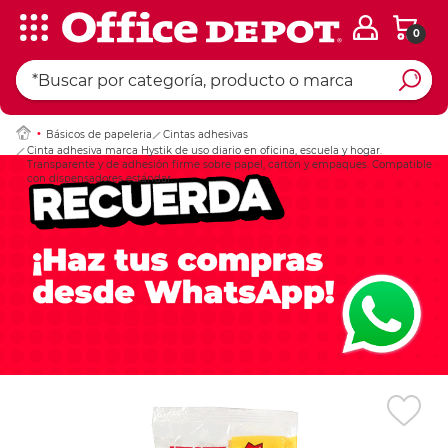
0
Ingresar Codigo Pos
Básicos de papeleria
Cintas adhesivas
Cinta adhesiva marca Hystik de uso diario en oficina, escuela y hogar.
Transparente y de adhesión firme sobre papel, cartón y empaques. Compatible
con dispensadores estándar.