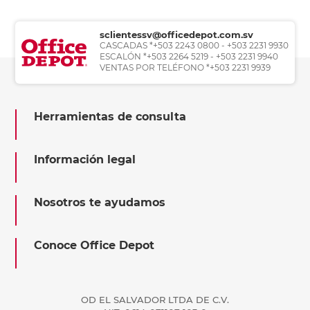
sclientessv@officedepot.com.sv
CASCADAS *+503 2243 0800 - +503 2231 9930
ESCALÓN *+503 2264 5219 - +503 2231 9940
VENTAS POR TELÉFONO *+503 2231 9939
Herramientas de consulta
Información legal
Nosotros te ayudamos
Conoce Office Depot
OD EL SALVADOR LTDA DE C.V.